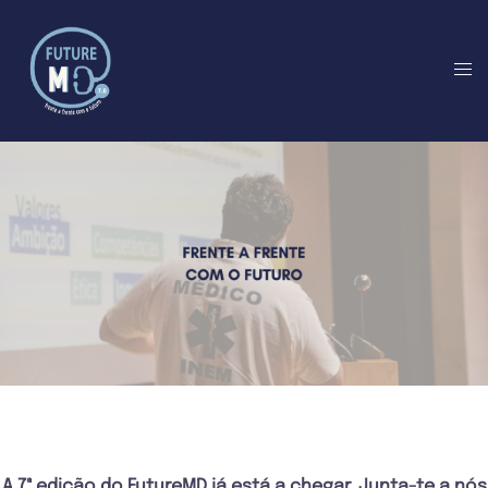
A 7ª edição do FutureMD já está a chegar. Junta-te a nós